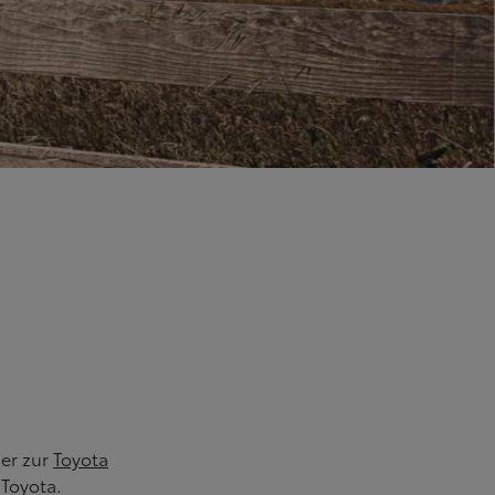
er zur
Toyota
Toyota.