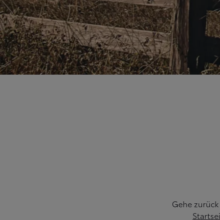
Gehe zurück
Startse