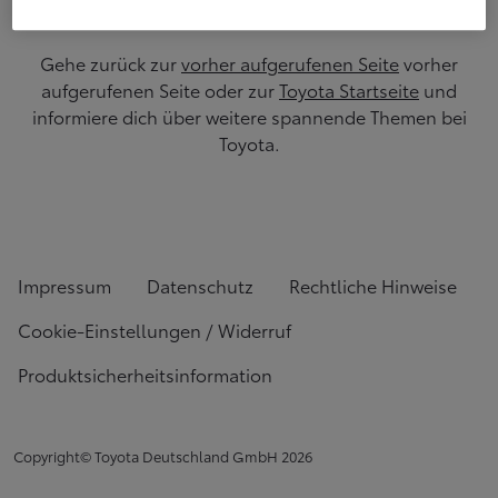
Gehe zurück zur
vorher aufgerufenen Seite
vorher
aufgerufenen Seite oder zur
Toyota Startseite
und
informiere dich über weitere spannende Themen bei
Toyota.
Impressum
Datenschutz
Rechtliche Hinweise
Cookie-Einstellungen / Widerruf
Produktsicherheitsinformation
Copyright© Toyota Deutschland GmbH
2026