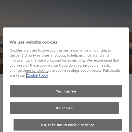
We use website cookies
Cookies are used to give you the best experience on our site, to
deliver 3rd party services and tools, to help us understand and
improve how the site works, and for advertising. We recommend that
you keep all these cookies but if you don't agree you can easily
change them by clicking the cookie settings option below. Full details
are in our
Cookie Policy
Hier geht's leider nicht weiter.
Yes, I agree
Reject All
Die angeforderte Seite kann leider nicht gefunden
No, take me to cookie settings
werden.