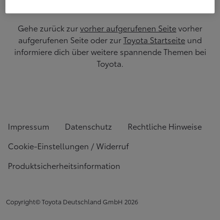
Gehe zurück zur
vorher aufgerufenen Seite
vorher
aufgerufenen Seite oder zur
Toyota Startseite
und
informiere dich über weitere spannende Themen bei
Toyota.
Impressum
Datenschutz
Rechtliche Hinweise
Cookie-Einstellungen / Widerruf
Produktsicherheitsinformation
Copyright© Toyota Deutschland GmbH
2026