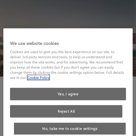
We use website cookies
Cookies are used to give you the best experience on our site, to
deliver 3rd party services and tools, to help us understand and
improve how the site works, and for advertising. We recommend that
you keep all these cookies but if you don't agree you can easily
change them by clicking the cookie settings option below. Full details
are in our
Cookie Policy
Hier geht's leider nicht weiter.
Yes, I agree
Reject All
Die angeforderte Seite kann leider nicht gefunden
No, take me to cookie settings
werden.