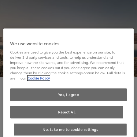
We use website cookies
Cookies are used to give you the best experience on our site, to
deliver 3rd party services and tools, to help us understand and
improve how the site works, and for advertising. We recommend that
you keep all these cookies but if you don't agree you can easily
change them by clicking the cookie settings option below. Full details
are in our
Cookie Policy
Hier geht's leider nicht weiter.
Yes, I agree
Reject All
Die angeforderte Seite kann leider nicht gefunden
No, take me to cookie settings
werden.