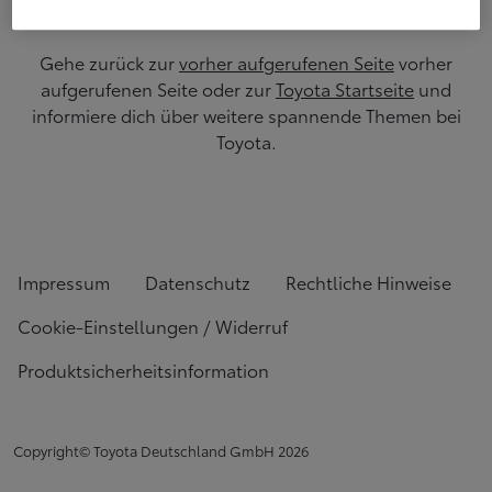
Gehe zurück zur
vorher aufgerufenen Seite
vorher
aufgerufenen Seite oder zur
Toyota Startseite
und
informiere dich über weitere spannende Themen bei
Toyota.
Impressum
Datenschutz
Rechtliche Hinweise
Cookie-Einstellungen / Widerruf
Produktsicherheitsinformation
Copyright© Toyota Deutschland GmbH
2026