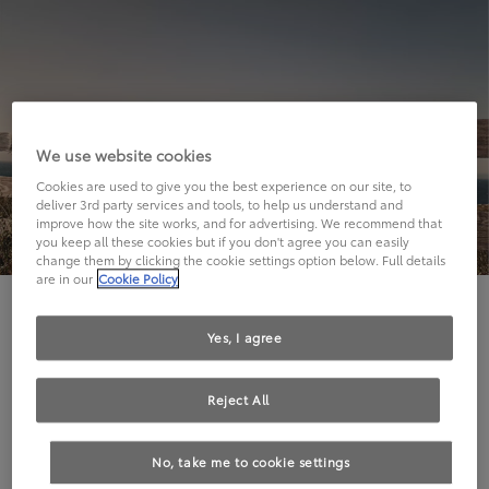
We use website cookies
Cookies are used to give you the best experience on our site, to
deliver 3rd party services and tools, to help us understand and
improve how the site works, and for advertising. We recommend that
you keep all these cookies but if you don't agree you can easily
change them by clicking the cookie settings option below. Full details
are in our
Cookie Policy
Hier geht's leider nicht weiter.
Yes, I agree
Reject All
Die angeforderte Seite kann leider nicht gefunden
No, take me to cookie settings
werden.