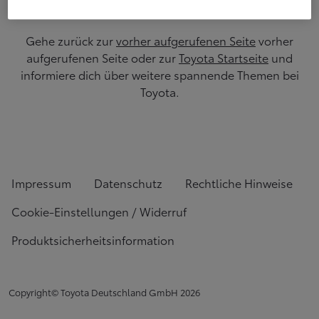
Gehe zurück zur
vorher aufgerufenen Seite
vorher
aufgerufenen Seite oder zur
Toyota Startseite
und
informiere dich über weitere spannende Themen bei
Toyota.
Impressum
Datenschutz
Rechtliche Hinweise
Cookie-Einstellungen / Widerruf
Produktsicherheitsinformation
Copyright© Toyota Deutschland GmbH
2026