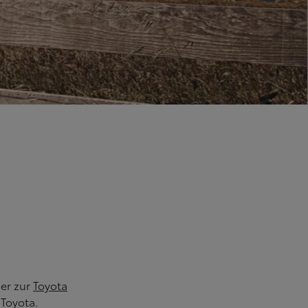
er zur
Toyota
Toyota.