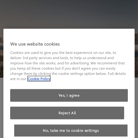
We use website cookies
Cookies are used to give you the best experience on our site, to
deliver 3rd party services and tools, to help us understand and
improve how the site works, and for advertising. We recommend that
you keep all these cookies but if you don't agree you can easily
change them by clicking the cookie settings option below. Full details
are in our
Cookie Policy
Hier geht's leider nicht weiter.
Yes, I agree
Reject All
Die angeforderte Seite kann leider nicht gefunden
No, take me to cookie settings
werden.