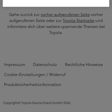
Gehe zurück zur
vorher aufgerufenen Seite
vorher
aufgerufenen Seite oder zur
Toyota Startseite
und
informiere dich über weitere spannende Themen bei
Toyota.
Impressum
Datenschutz
Rechtliche Hinweise
Cookie-Einstellungen / Widerruf
Produktsicherheitsinformation
Copyright© Toyota Deutschland GmbH
2026