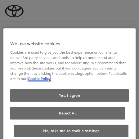
Startseite | Probefahrt vereinbaren | Toyota DE
Plug-in Hybrid
Jetzt
Toyota
Prius
Probefahrt
We use website cookies
vereinbaren!
Cookies are used to give you the best experience on our site, to
deliver 3rd party services and tools, to help us understand and
improve how the site works, and for advertising. We recommend that
you keep all these cookies but if you don't agree you can easily
change them by clicking the cookie settings option below. Full details
are in our
Cookie Policy
In nur wenigen Schritten zur
Probefahrt:
Yes, I agree
Wählen Sie einen Händler in Ihrer Nähe
Reject All
Übermitteln Sie uns Ihre Kontaktdaten
Der Händler kontaktiert Sie zur
No, take me to cookie settings
Terminvereinbarung